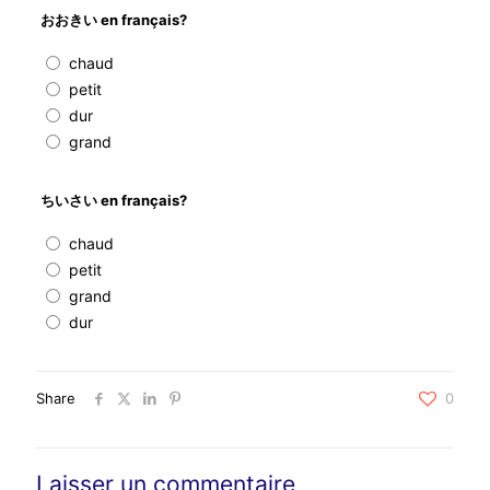
おおきい en français?
chaud
petit
dur
grand
ちいさい en français?
chaud
petit
grand
dur
Share
0
Laisser un commentaire