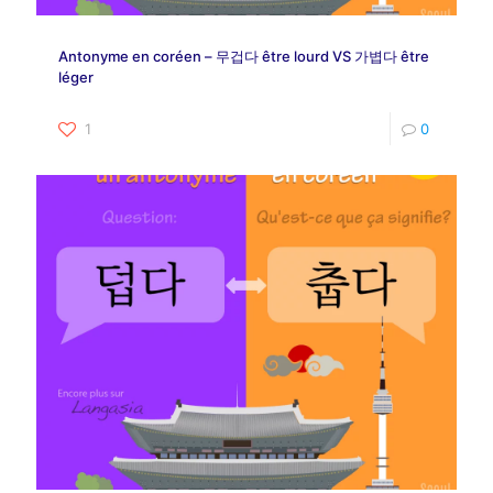
Antonyme en coréen – 무겁다 être lourd VS 가볍다 être
léger
1
0