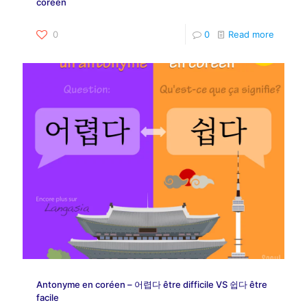
coréen
0
0
Read more
Antonyme en coréen – 어렵다 être difficile VS 쉽다 être
facile