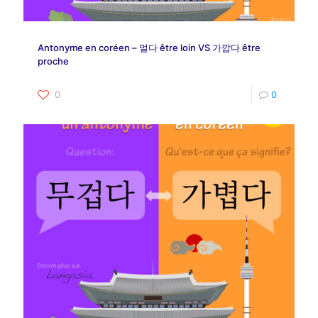
Antonyme en coréen – 멀다 être loin VS 가깝다 être
proche
0
0