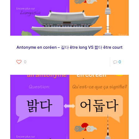
Antonyme en coréen – 길다 être long VS 짧다 être court
0
0