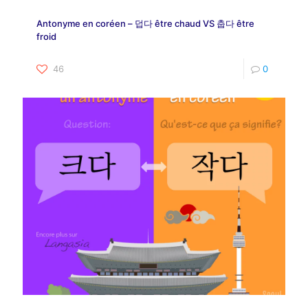
Antonyme en coréen – 덥다 être chaud VS 춥다 être
froid
46
0