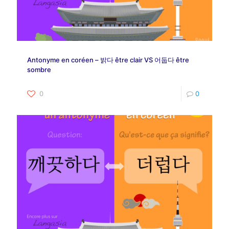
Antonyme en coréen – 밝다 être clair VS 어둡다 être
sombre
0
0