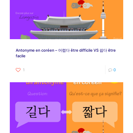
Antonyme en coréen – 어렵다 être difficile VS 쉽다 être
facile
1
0