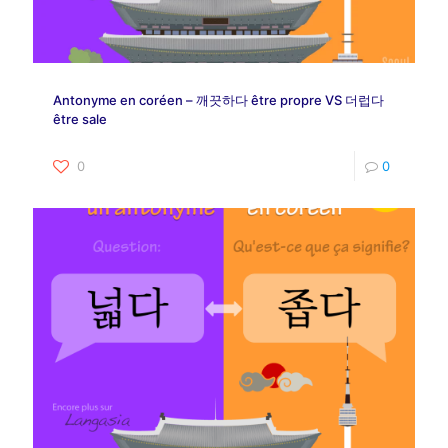
Antonyme en coréen – 깨끗하다 être propre VS 더럽다
être sale
0
0