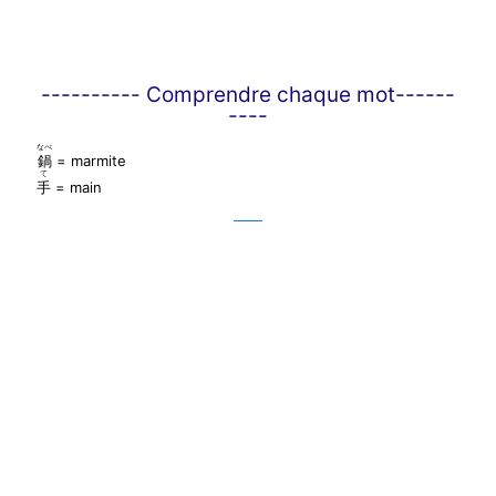
---------- Comprendre chaque mot------
----
なべ
鍋
= marmite
て
手
= main