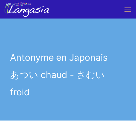
Antonyme en Japonais
あつい chaud - さむい
froid