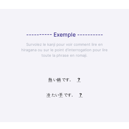
---------- Exemple ----------
Survolez le kanji pour voir comment lire en
hiragana ou sur le point d'interrogation pour lire
toute la phrase en romaji.
熱
い
鍋
です。
冷
たい
手
です。