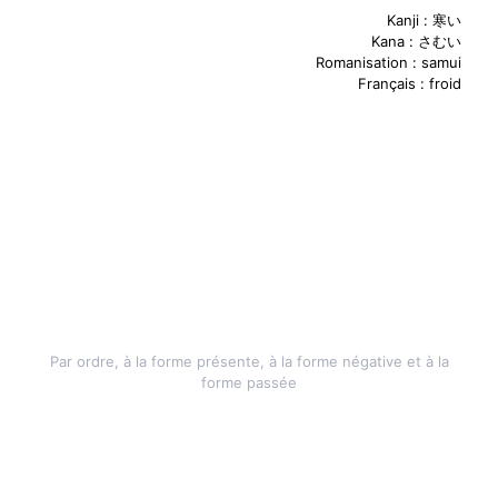
Kanji : 寒い
Kana : さむい
Romanisation : samui
Français : froid
- Utilisation -
さむ
い
です
さむ
くない
です
さむ
かった
です
Par ordre, à la forme présente, à la forme négative et à la
forme passée