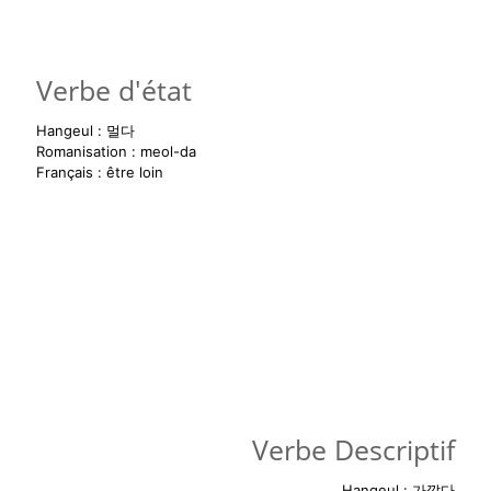
Verbe d'état
Hangeul : 멀다
Romanisation : meol-da
Français : être loin
- Utilisation -
멀어
요
멀었어
요
멀
거예요
Verbe Descriptif
Hangeul : 가깝다