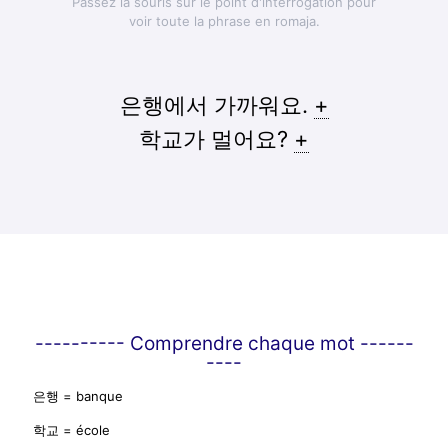
Passez la souris sur le point d'interrogation pour
voir toute la phrase en romaja.
은행에서 가까워요.
+
학교가 멀어요?
+
---------- Comprendre chaque mot ------
----
은행 = banque
학교 = école