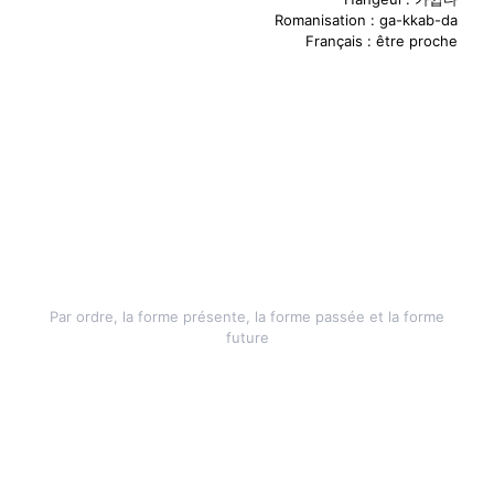
Romanisation : ga-kkab-da
Français : être proche
- Utilisation -
가까워
요
가까웠어
요
가까울
거예요
Par ordre, la forme présente, la forme passée et la forme
future