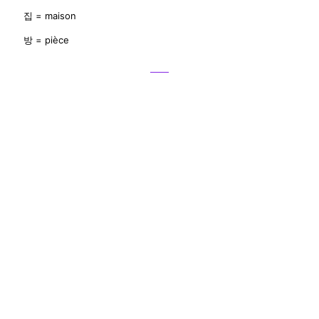
집 = maison
방 = pièce