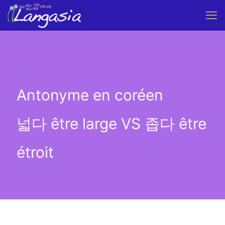
Antonyme en coréen
넓다 être large VS 좁다 être
étroit