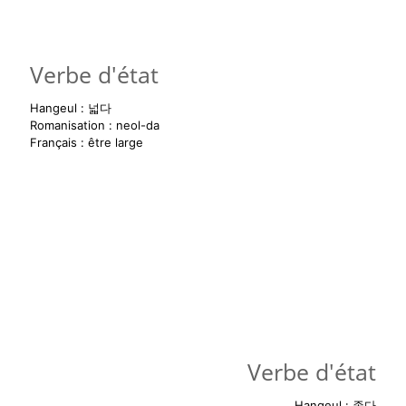
Verbe d'état
Hangeul : 넓다
Romanisation : neol-da
Français : être large
- Utilisation -
넓어
요
넓었어
요
넓을
거예요
Verbe d'état
Hangeul : 좁다