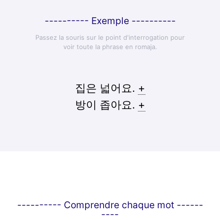
---------- Exemple ----------
Passez la souris sur le point d'interrogation pour
voir toute la phrase en romaja.
집은 넓어요.
+
방이 좁아요.
+
---------- Comprendre chaque mot ------
----